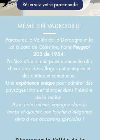
Réservez votre promenade
MÉMÉ EN VADROUILLE
Parcourez la Vallée de la Dordogne et le
Lot à bord de Célestine, notre
Peugeot
203 de 1954
.
Profitez d'un circuit privé commenté afin
d'explorez des villages authentiques et
des châteaux somptueux.
Une
expérience unique
pour admirer des
paysages lotois et plonger dans l'histoire
de la région.
Avec notre mémé, voyagez dans le
temps et ajoutez une touche d'élégance
rétro à vos occasions spéciales !